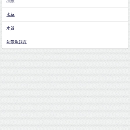
掃除
水草
水質
熱帯魚飼育