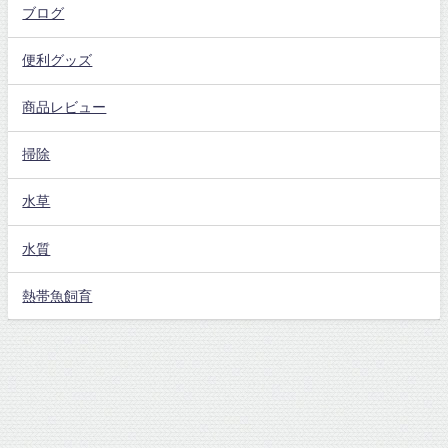
ブログ
便利グッズ
商品レビュー
掃除
水草
水質
熱帯魚飼育