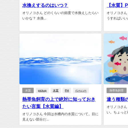
水換えするのはいつ？
【水質】
オリノコさん どのくらいの頻度で水換えしたらい
オリノコさん
いかな？ 水換...
うすればいいか.
水質
pickup
水質
PH
ペーハー
熱帯魚飼育
熱帯魚飼育の上で絶対に知っておき
違う種類
たい言葉【水質編】
オリノコさん
い。ちょっと待.
オリノコさん 今回は水槽内の水質について。目に
見えない部分だ...