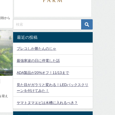
普段から
最近の投稿
プレコしか勝たんのじゃ
最強寒波の日に停電した話
ADA製品が20%オフ！11/13まで
見た目がガラリと変わる！LEDバックスクリ
ーンを付けてみた！
を迎え
ヤマトヌマエビは水槽に入れるべき？