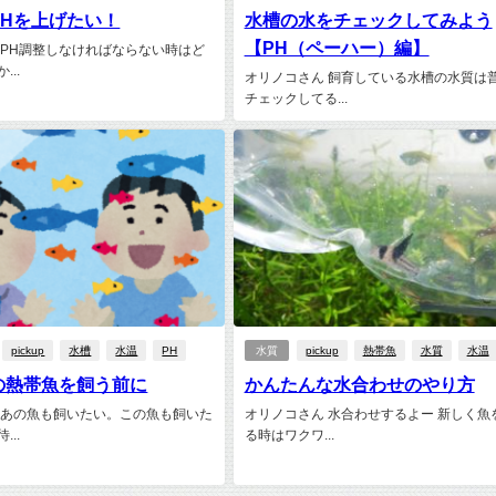
PHを上げたい！
水槽の水をチェックしてみよう
【PH（ペーハー）編】
 PH調整しなければならない時はど
..
オリノコさん 飼育している水槽の水質は
チェックしてる...
pickup
水槽
水温
PH
水質
pickup
熱帯魚
水質
水温
の熱帯魚を飼う前に
かんたんな水合わせのやり方
 あの魚も飼いたい。この魚も飼いた
オリノコさん 水合わせするよー 新しく魚
..
る時はワクワ...