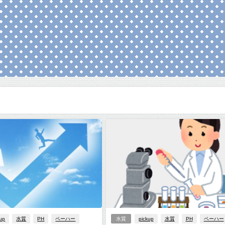
kup
水質
PH
ペーハー
水質
pickup
水質
PH
ペーハー