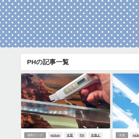
PHの記事一覧
便利グッズ
pickup
水質
PH
水換え
水質
pic