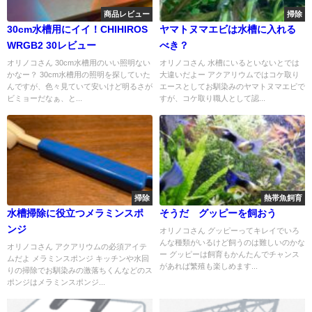
商品レビュー
掃除
30cm水槽用にイイ！CHIHIROS
ヤマトヌマエビは水槽に入れる
WRGB2 30レビュー
べき？
オリノコさん 30cm水槽用のいい照明ない
オリノコさん 水槽にいるといないとでは
かなー？ 30cm水槽用の照明を探していた
大違いだよー アクアリウムではコケ取り
んですが、色々見ていて安いけど明るさが
エースとしてお馴染みのヤマトヌマエビで
ビミョーだなぁ、と...
すが、コケ取り職人として認...
掃除
熱帯魚飼育
水槽掃除に役立つメラミンスポ
そうだ グッピーを飼おう
ンジ
オリノコさん グッピーってキレイでいろ
んな種類がいるけど飼うのは難しいのかな
オリノコさん アクアリウムの必須アイテ
ー グッピーは飼育もかんたんでチャンス
ムだよ メラミンスポンジ キッチンや水回
があれば繁殖も楽しめます...
りの掃除でお馴染みの激落ちくんなどのス
ポンジはメラミンスポンジ...