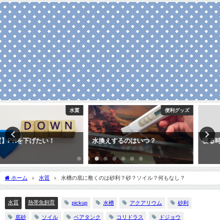
便利グッズ
熱帯魚飼育
水換えするのはいつ？
寝る時に水槽の照明はどうする？
ホーム
水質
水槽の底に敷くのは砂利？砂？ソイル？何もなし？
水質
熱帯魚飼育
pickup
水槽
アクアリウム
砂利
底砂
ソイル
ベアタンク
コリドラス
ドジョウ