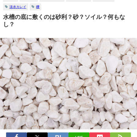
淡水カレイ
礫
水槽の底に敷くのは砂利？砂？ソイル？何もな
し？