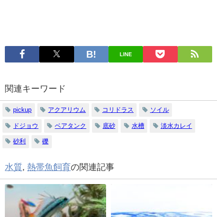
LINE
関連キーワード
pickup
アクアリウム
コリドラス
ソイル
ドジョウ
ベアタンク
底砂
水槽
淡水カレイ
砂利
礫
水質
,
熱帯魚飼育
の関連記事