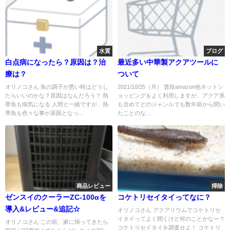
水質
ブログ
白点病になったら？原因は？治
最近多い中華製アクアツールに
療は？
ついて
オリノコさん 魚の調子が悪い時はどうし
2021/10/25（月） 普段amazon他ネットシ
たらいいのかな？原因はなんだろう？ 熱
ョッピングをよく利用しますが、アクア系
帯魚も病気になる 人間と一緒ですが、熱
も含めてどのジャンルでも数年前から聞い
帯魚も色々な事が原因となっ...
たことのな...
商品レビュー
掃除
ゼンスイのクーラーZC-100αを
コケトリセイタイってなに？
導入&レビュー&追記☆
オリノコさん アクアリウムでコケトリセ
イタイってよく聞くけど何のことかなー？
オリノコさん この前、家に帰ってきたら
コケトリセイタイを調査せよ！ コケトリ