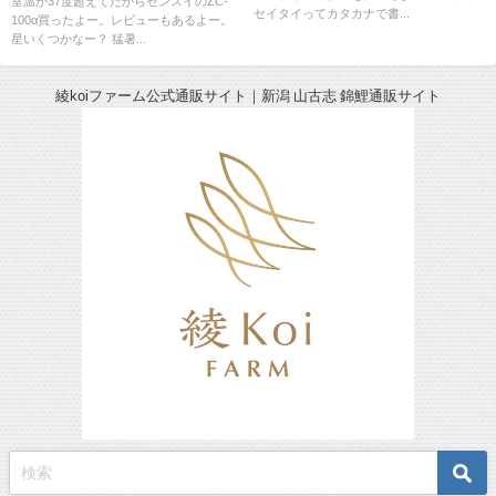
室温が37度超えてたからゼンスイのZC-
セイタイってカタカナで書...
100α買ったよー。レビューもあるよー。
星いくつかなー？ 猛暑...
綾koiファーム公式通販サイト｜新潟 山古志 錦鯉通販サイト