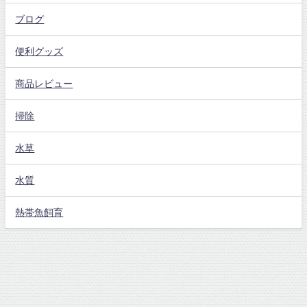
ブログ
便利グッズ
商品レビュー
掃除
水草
水質
熱帯魚飼育