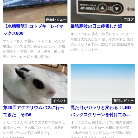
商品レビュー
ブログ
【水槽照明】コトブキ レイマ
最強寒波の日に停電した話
ックス600
オリノコさん 真冬に停電しちゃったよー
水槽は大丈夫かな？ 強い寒気が来る 先日
オリノコさん 水槽のライトにもいろんな
の話になりますが、2023年1月25日は冬型
機能が付いてるのがあるんだねー。 水槽
の強いファンキー...
の照明も『早朝→朝→昼→夕方→夜→深
夜』みたいに自然と同じ時間の...
イベント
商品レビュー
第20回アクアリウムバスに行っ
見た目がガラリと変わる！LED
てきた その6
バックスクリーンを付けてみ
た！
オリノコさん 今回でこのフロアの紹介は
オリノコさん 付けるだけで水槽の雰囲気
最後だよー。 その6になります。 赤枠内
が違うものになるねー 水槽の後ろが寂し
の出展ブースは下記の通りです。 ・
い 水槽の後ろって何もないと部屋の壁が
D.K.craft tomo...
そのまま見えてなんとなく味...