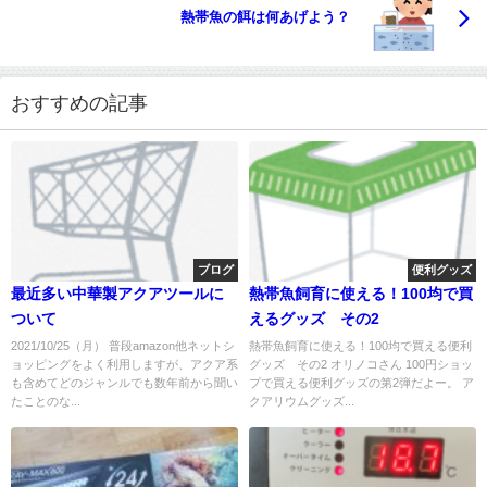
熱帯魚の餌は何あげよう？
おすすめの記事
ブログ
便利グッズ
最近多い中華製アクアツールに
熱帯魚飼育に使える！100均で買
ついて
えるグッズ その2
2021/10/25（月） 普段amazon他ネットシ
熱帯魚飼育に使える！100均で買える便利
ョッピングをよく利用しますが、アクア系
グッズ その2 オリノコさん 100円ショッ
も含めてどのジャンルでも数年前から聞い
プで買える便利グッズの第2弾だよー。 ア
たことのな...
クアリウムグッズ...