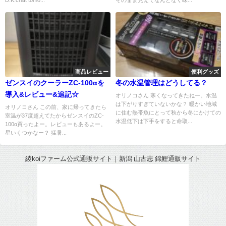
商品レビュー
便利グッズ
ゼンスイのクーラーZC-100αを
冬の水温管理はどうしてる？
導入&レビュー&追記☆
オリノコさん 寒くなってきたねー。水温
は下がりすぎていないかな？ 暖かい地域
オリノコさん この前、家に帰ってきたら
に住む熱帯魚にとって秋から冬にかけての
室温が37度超えてたからゼンスイのZC-
水温低下は下手をすると命取...
100α買ったよー。レビューもあるよー。
星いくつかなー？ 猛暑...
綾koiファーム公式通販サイト｜新潟 山古志 錦鯉通販サイト